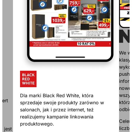
We ws
klasy
wykor
push.
infor
nowej
wszys
Dla marki Black Red White, która
pert
którz
sprzedaje swoje produkty zarówno w
odbie
salonach, jak i przez internet, też
realizujemy kampanie linkowania
Celem
produktowego.
liczb
i jest