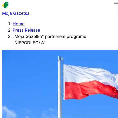
Moja Gazetka
Home
Press Release
„Moja Gazetka” partnerem programu
„NIEPODLEGŁA”