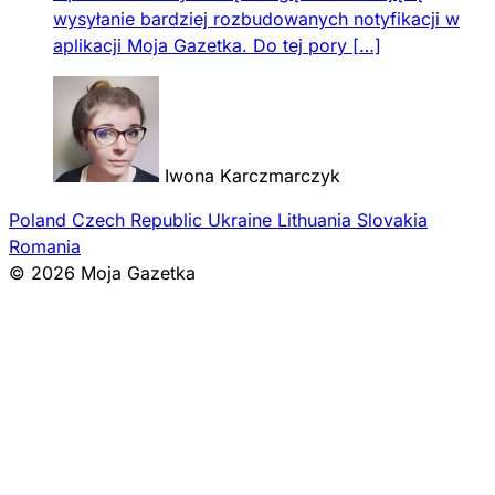
wysyłanie bardziej rozbudowanych notyfikacji w
aplikacji Moja Gazetka. Do tej pory […]
Iwona Karczmarczyk
Poland
Czech Republic
Ukraine
Lithuania
Slovakia
Romania
© 2026 Moja Gazetka