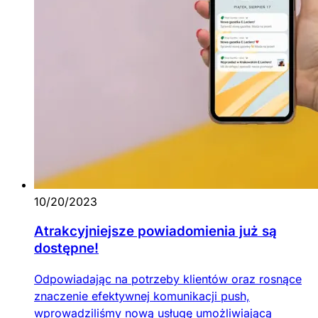
10/20/2023
Atrakcyjniejsze powiadomienia już są
dostępne!
Odpowiadając na potrzeby klientów oraz rosnące
znaczenie efektywnej komunikacji push,
wprowadziliśmy nową usługę umożliwiającą